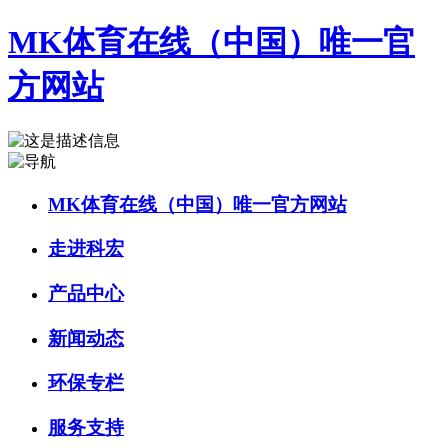
MK体育在线（中国）唯一官
方网站
MK体育在线（中国）唯一官方网站
走进科宏
产品中心
新闻动态
环保专栏
服务支持