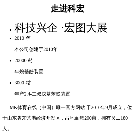
走进科宏
科技兴企 ·宏图大展
2010
年
本公司创建于2010年
20000
吨
年烷基酚装置
3000
吨
年产2,4-二叔戊基苯酚装置
MK体育在线（中国）唯一官方网站 于2010年9月成立，位
于山东省东营港经济开发区，占地面积200亩，拥有员工180
人。