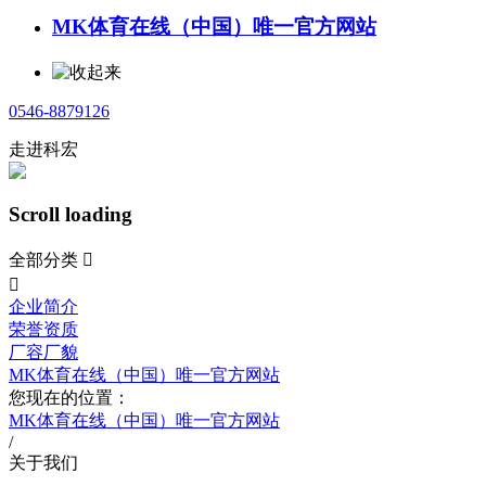
MK体育在线（中国）唯一官方网站
0546-8879126
走进科宏
Scroll loading
全部分类


企业简介
荣誉资质
厂容厂貌
MK体育在线（中国）唯一官方网站
您现在的位置：
MK体育在线（中国）唯一官方网站
/
关于我们