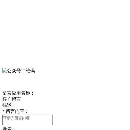
联系方式
地址：东营港经济开发区
电话：0546-8879126
公司邮箱：kehongchem@126.com
微信公众号
欢迎关注我们的官方公众号
客户留言
留言应用名称：
客户留言
描述：
*
留言内容：
姓名：