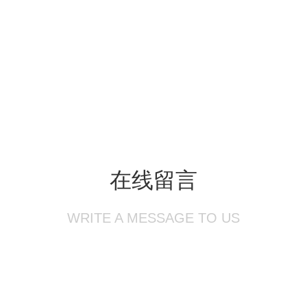
在线留言
WRITE A MESSAGE TO US