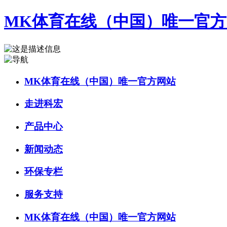
MK体育在线（中国）唯一官
MK体育在线（中国）唯一官方网站
走进科宏
产品中心
新闻动态
环保专栏
服务支持
MK体育在线（中国）唯一官方网站