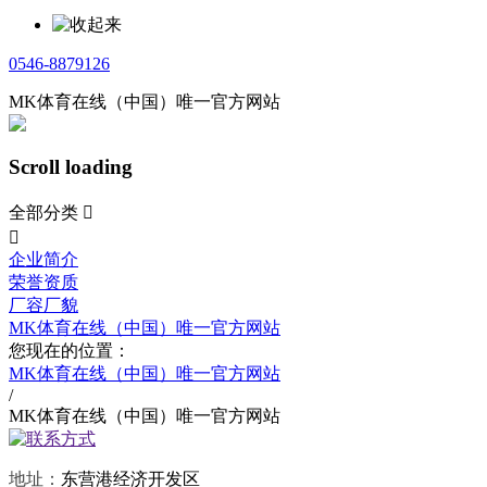
0546-8879126
MK体育在线（中国）唯一官方网站
Scroll loading
全部分类


企业简介
荣誉资质
厂容厂貌
MK体育在线（中国）唯一官方网站
您现在的位置：
MK体育在线（中国）唯一官方网站
/
MK体育在线（中国）唯一官方网站
地址：
东营港经济开发区