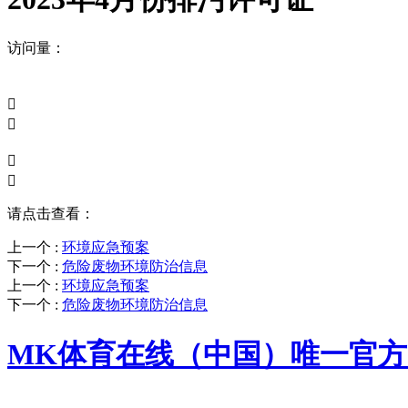
访问量：




请点击查看：
上一个
:
环境应急预案
下一个
:
危险废物环境防治信息
上一个
:
环境应急预案
下一个
:
危险废物环境防治信息
MK体育在线（中国）唯一官