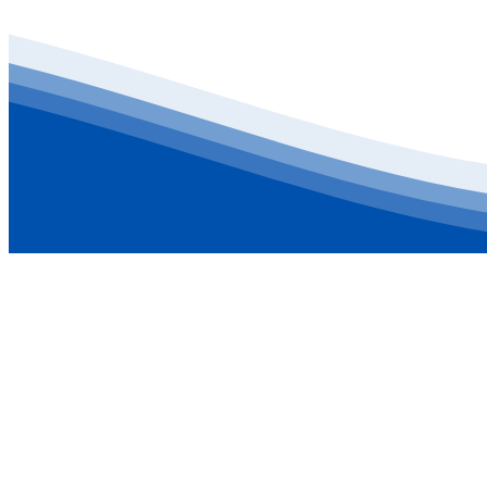
联系方式
地址：东营港经济开发区
电话：0546-8879126
公司邮箱：kehongchem@126.com
微信公众号
欢迎关注我们的官方公众号