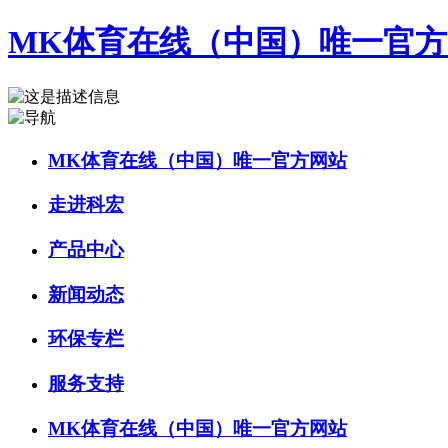
MK体育在线（中国）唯一官
MK体育在线（中国）唯一官方网站
走进科宏
产品中心
新闻动态
环保专栏
服务支持
MK体育在线（中国）唯一官方网站