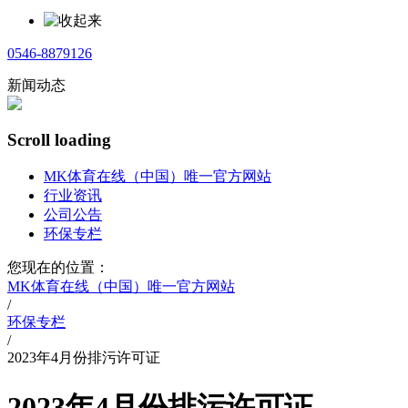
0546-8879126
新闻动态
Scroll loading
MK体育在线（中国）唯一官方网站
行业资讯
公司公告
环保专栏
您现在的位置：
MK体育在线（中国）唯一官方网站
/
环保专栏
/
2023年4月份排污许可证
2023年4月份排污许可证