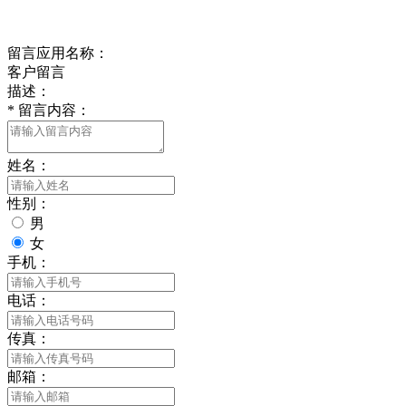
客户留言
留言应用名称：
客户留言
描述：
*
留言内容：
姓名：
性别：
男
女
手机：
电话：
传真：
邮箱：