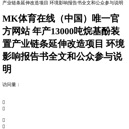
产业链条延伸改造项目 环境影响报告书全文和公众参与说明
MK体育在线（中国）唯一官
方网站 年产13000吨烷基酚装
置产业链条延伸改造项目 环境
影响报告书全文和公众参与说
明
访问量：



