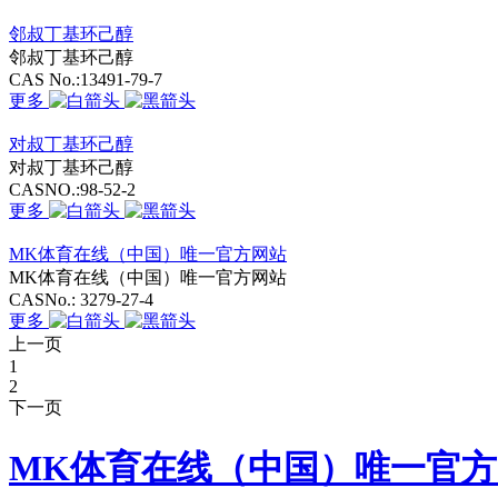
邻叔丁基环己醇
邻叔丁基环己醇
CAS No.:13491-79-7
更多
对叔丁基环己醇
对叔丁基环己醇
CASNO.:98-52-2
更多
MK体育在线（中国）唯一官方网站
MK体育在线（中国）唯一官方网站
CASNo.: 3279-27-4
更多
上一页
1
2
下一页
MK体育在线（中国）唯一官