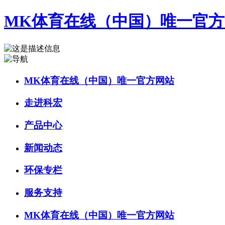
MK体育在线（中国）唯一官
MK体育在线（中国）唯一官方网站
走进科宏
产品中心
新闻动态
环保专栏
服务支持
MK体育在线（中国）唯一官方网站