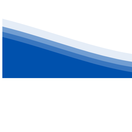
联系方式
地址：东营港经济开发区
电话：0546-8879126
公司邮箱：kehongchem@126.com
微信公众号