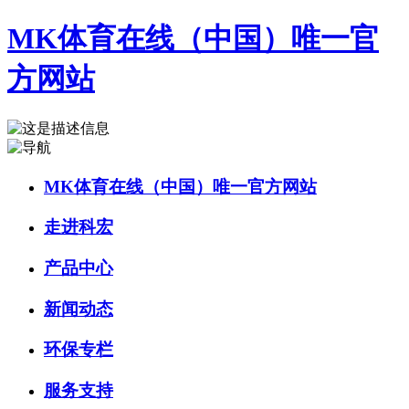
MK体育在线（中国）唯一官
方网站
MK体育在线（中国）唯一官方网站
走进科宏
产品中心
新闻动态
环保专栏
服务支持