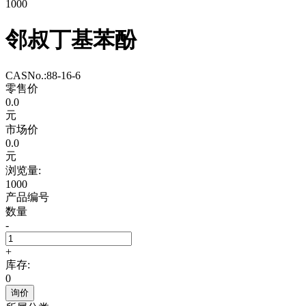
1000
邻叔丁基苯酚
CASNo.:88-16-6
零售价
0.0
元
市场价
0.0
元
浏览量:
1000
产品编号
数量
-
+
库存:
0
询价