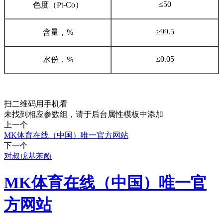
≤50
色度（Pt-Co）
≥99.5
含量，%
≤0.05
水份，%
扫二维码用手机看
未找到相应参数组，请于后台属性模板中添加
上一个
MK体育在线（中国）唯一官方网站
下一个
对叔戊基苯酚
MK体育在线（中国）唯一官
方网站